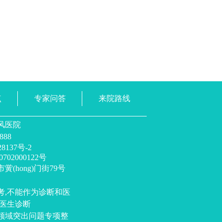
点
专家问答
来院路线
风医院
888
137号-2
02000122号
(hong)门街79号
考,不能作为诊断和医
照医生诊断
领域突出问题专项整