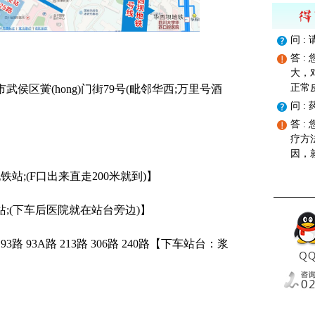
问 
答 
大，
正常
黉(hong)门街79号(毗邻华西;万里号酒
问 
答 
疗方
因，
;(F口出来直走200米就到)】
(下车后医院就在站台旁边)】
 93路 93A路 213路 306路 240路【下车站台：浆